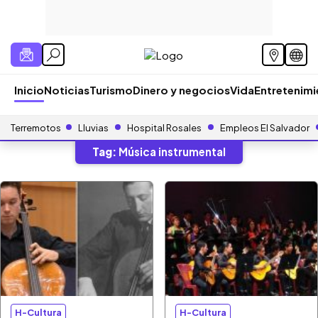
Inicio
Noticias
Turismo
Dinero y negocios
Vida
Entretenim
Terremotos
Lluvias
Hospital Rosales
Empleos El Salvador
Tag:
Música instrumental
H-Cultura
H-Cultura