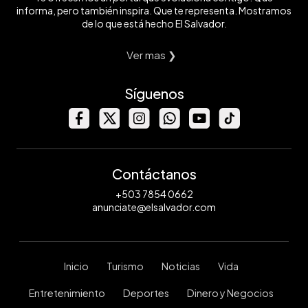
informa, pero también inspira. Que te representa. Mostramos
de lo que está hecho El Salvador.
Ver mas ❯
Síguenos
Contáctanos
+503 7854 0662
anunciate@elsalvador.com
Inicio
Turismo
Noticias
Vida
Entretenimiento
Deportes
Dinero y Negocios