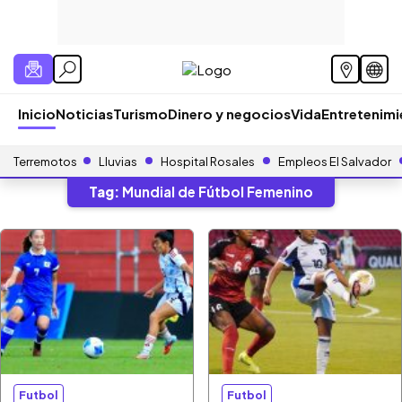
Inicio
Noticias
Turismo
Dinero y negocios
Vida
Entretenim
Terremotos
Lluvias
Hospital Rosales
Empleos El Salvador
Tag:
Mundial de Fútbol Femenino
Futbol
Futbol