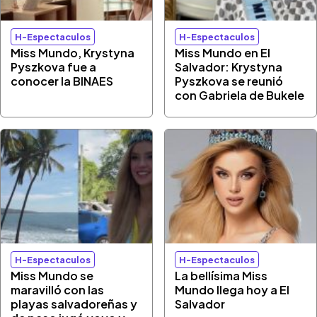
H-Espectaculos
H-Espectaculos
Miss Mundo, Krystyna
Miss Mundo en El
Pyszkova fue a
Salvador: Krystyna
conocer la BINAES
Pyszkova se reunió
con Gabriela de Bukele
H-Espectaculos
H-Espectaculos
Miss Mundo se
La bellísima Miss
maravilló con las
Mundo llega hoy a El
playas salvadoreñas y
Salvador