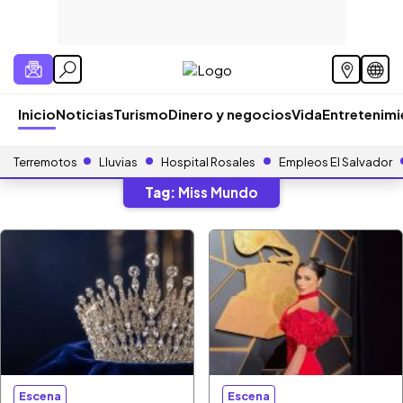
Inicio
Noticias
Turismo
Dinero y negocios
Vida
Entretenim
Terremotos
Lluvias
Hospital Rosales
Empleos El Salvador
Tag:
Miss Mundo
Escena
Escena