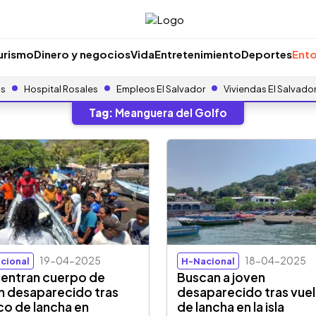
urismo
Dinero y negocios
Vida
Entretenimiento
Deportes
Ento
as
Hospital Rosales
Empleos El Salvador
Viviendas El Salvado
Tag:
Meanguera del Golfo
19-04-2025
18-04-2025
cional
H-Nacional
entran cuerpo de
Buscan a joven
n desaparecido tras
desaparecido tras vue
co de lancha en
de lancha en la isla