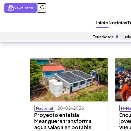
Newsletter
Inicio
Noticias
T
Terremotos
Lluvi
20-02-2026
Nacional
H-Na
Proyecto en la isla
Encu
Meanguera transforma
jove
agua salada en potable
vuel