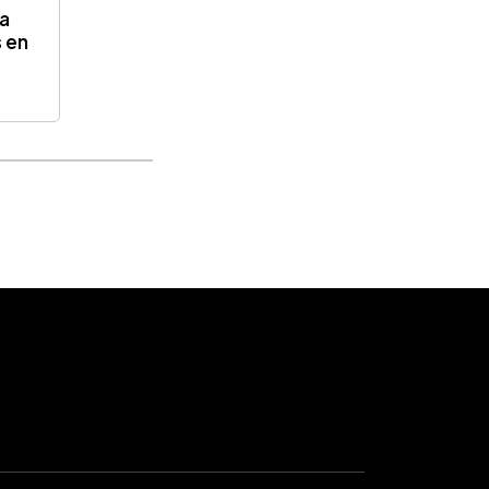
 a
s en