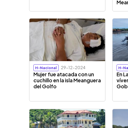
Mean
29-12-2024
H-Nacional
H-Na
Mujer fue atacada con un
En L
cuchillo en la isla Meanguera
víve
del Golfo
Gobi