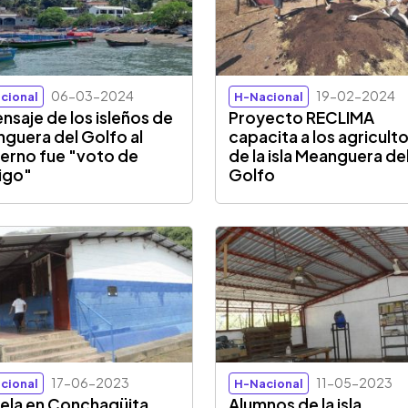
06-03-2024
19-02-2024
cional
H-Nacional
ensaje de los isleños de
Proyecto RECLIMA
guera del Golfo al
capacita a los agricult
erno fue "voto de
de la isla Meanguera de
igo"
Golfo
17-06-2023
11-05-2023
cional
H-Nacional
ela en Conchagüita
Alumnos de la isla