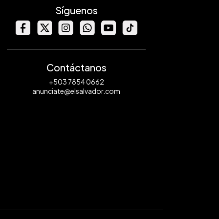
Síguenos
Contáctanos
+503 7854 0662
anunciate@elsalvador.com