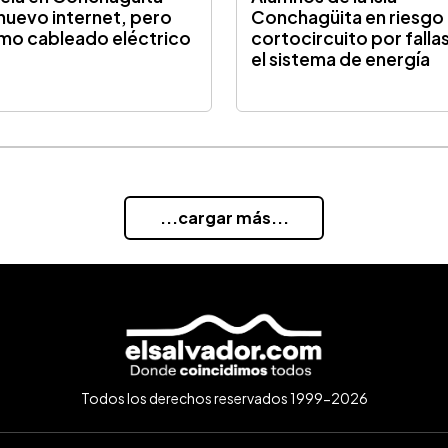
nuevo internet, pero
Conchagüita en riesgo
mo cableado eléctrico
cortocircuito por falla
el sistema de energía
...cargar más...
Todos los derechos reservados 1999-2026