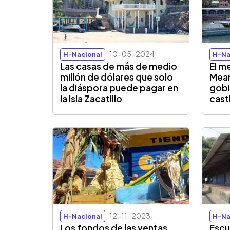
10-05-2024
H-Nacional
H-Na
Las casas de más de medio
El m
millón de dólares que solo
Mean
la diáspora puede pagar en
gobi
la isla Zacatillo
cast
12-11-2023
H-Nacional
H-Na
Los fondos de las ventas
Escu