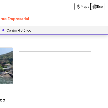
Mapa
Esp
rno Empresarial
r
Centro Histórico
lco