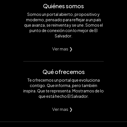
Quiénes somos
Somos un portal abierto, propositivo y
moderno, pensado para reflejar a un país
que avanza, se reinventa y se une. Somos el
punto de conexión con lo mejor de El
Salvador.
Ver mas ❯
Qué ofrecemos
Te ofrecemos un portal que evoluciona
contigo. Que informa, pero también
inspira. Que te representa. Mostramos de lo
que está hecho El Salvador.
Ver mas ❯