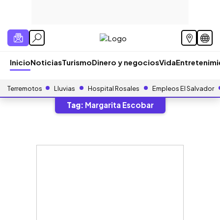
Inicio
Noticias
Turismo
Dinero y negocios
Vida
Entretenim
Terremotos
Lluvias
Hospital Rosales
Empleos El Salvador
Tag:
Margarita Escobar