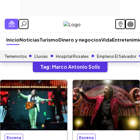
Inicio
Noticias
Turismo
Dinero y negocios
Vida
Entretenim
Terremotos
Lluvias
Hospital Rosales
Empleos El Salvador
Tag:
Marco Antonio Solís
Escena
Escena