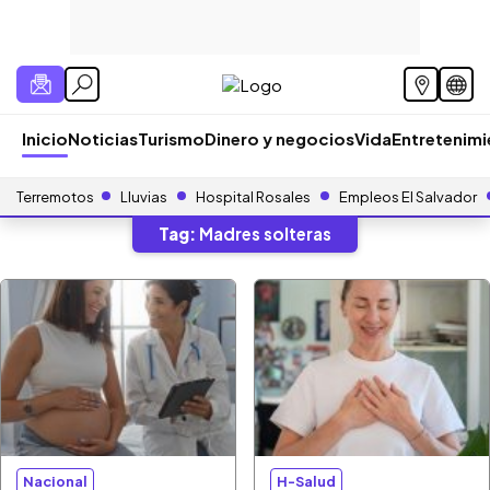
Inicio
Noticias
Turismo
Dinero y negocios
Vida
Entretenim
Terremotos
Lluvias
Hospital Rosales
Empleos El Salvador
Tag:
Madres solteras
Nacional
H-Salud