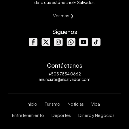
de lo que está hecho El Salvador.
Ver mas ❯
Síguenos
Contáctanos
+503 7854 0662
anunciate@elsalvador.com
Inicio
Turismo
Noticias
Vida
Entretenimiento
Deportes
Dinero y Negocios