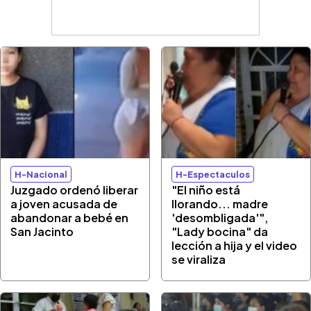
H-Nacional
H-Espectaculos
Juzgado ordenó liberar
"El niño está
a joven acusada de
llorando... madre
abandonar a bebé en
'desombligada'",
San Jacinto
"Lady bocina" da
lección a hija y el video
se viraliza