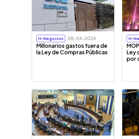
08-04-2024
H-Negocios
H-Na
Millonarios gastos fuera de
MOPT
la Ley de Compras Públicas
Ley 
por 