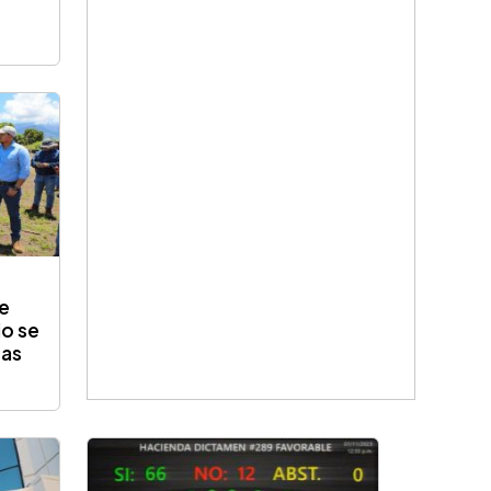
de
o se
ras