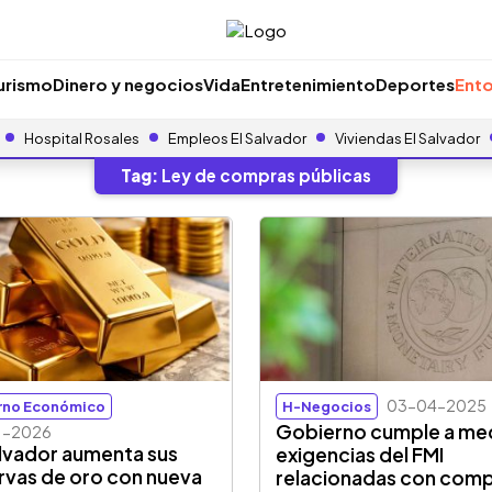
urismo
Dinero y negocios
Vida
Entretenimiento
Deportes
Ento
Hospital Rosales
Empleos El Salvador
Viviendas El Salvador
Tag:
Ley de compras públicas
03-04-2025
rno Económico
H-Negocios
Gobierno cumple a me
1-2026
alvador aumenta sus
exigencias del FMI
rvas de oro con nueva
relacionadas con com