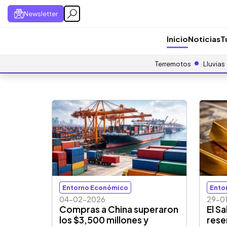
Newsletter
Inicio
Noticias
T
Terremotos
Lluvias
Entorno Económico
Ento
04-02-2026
29-0
Compras a China superaron
El S
los $3,500 millones y
rese