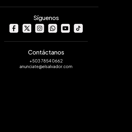
Síguenos
Contáctanos
+503 7854 0662
anunciate@elsalvador.com