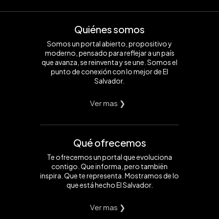
Quiénes somos
Somos un portal abierto, propositivo y
moderno, pensado para reflejar a un país
que avanza, se reinventa y se une. Somos el
punto de conexión con lo mejor de El
Salvador.
Ver mas ❯
Qué ofrecemos
Te ofrecemos un portal que evoluciona
contigo. Que informa, pero también
inspira. Que te representa. Mostramos de lo
que está hecho El Salvador.
Ver mas ❯