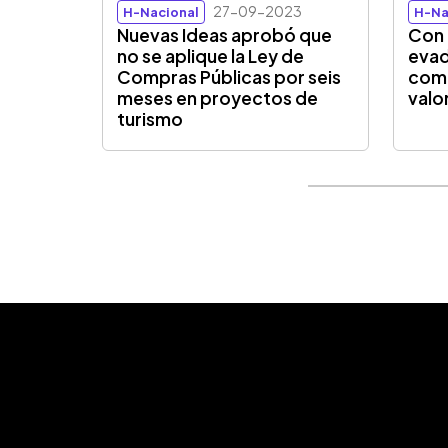
27-09-2023
H-Nacional
H-Na
Nuevas Ideas aprobó que
Con 
no se aplique la Ley de
evad
Compras Públicas por seis
comp
meses en proyectos de
valo
turismo