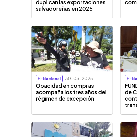
duplican las exportaciones
com
salvadoreñas en 2025
30-03-2025
H-Nacional
H-Na
Opacidad en compras
FUND
acompaña los tres años del
de C
régimen de excepción
cont
tran