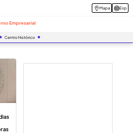
Mapa
Esp
rno Empresarial
Centro Histórico
dias
pras