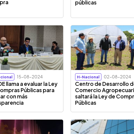
pra
públicas
15-08-2024
02-08-2024
cional
H-Nacional
E llama a evaluar la Ley
Centro de Desarrollo 
ompras Públicas para
Comercio Agropecuari
ar con más
saltará la Ley de Comp
sparencia
Públicas