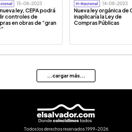
15-08-2023
14-08-2023
cional
H-Nacional
nueva ley, CEPA podrá
Nueva ley orgánica de
ir controles de
inaplicaría la Ley de
ras en obras de “gran
Compras Públicas
r”
...cargar más...
Todos los derechos reservados 1999-2026