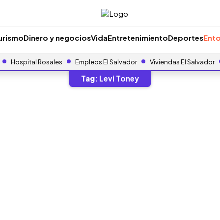
urismo
Dinero y negocios
Vida
Entretenimiento
Deportes
Ento
Hospital Rosales
Empleos El Salvador
Viviendas El Salvador
Tag:
Levi Toney