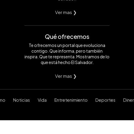
Ver mas ❯
Qué ofrecemos
Te ofrecemos un portal que evoluciona
contigo. Que informa, pero también
inspira. Que te representa. Mostramos de lo
que está hecho El Salvador.
Ver mas ❯
smo
Noticias
Vida
Entretenimiento
Deportes
Dine