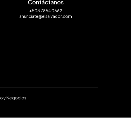
Contáctanos
+503 7854 0662
anunciate@elsalvador.com
ro y Negocios