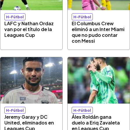
H-Fútbol
H-Fútbol
LAFC y Nathan Ordaz
El Columbus Crew
van por el título de la
eliminó a un Inter Miami
Leagues Cup
que no pudo contar
con Messi
H-Fútbol
H-Fútbol
Jeremy Garay y DC
Álex Roldán gana
United, eliminados en
duelo a Eriq Zavaleta
Leagues Cup
en Leagues Cup