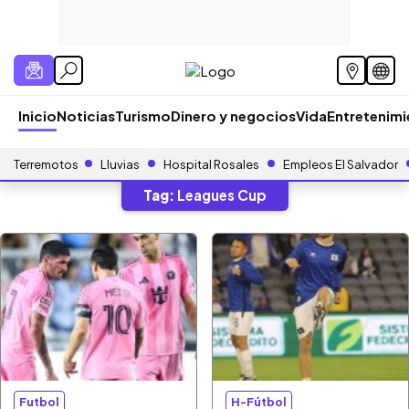
Inicio
Noticias
Turismo
Dinero y negocios
Vida
Entretenim
Terremotos
Lluvias
Hospital Rosales
Empleos El Salvador
Tag:
Leagues Cup
Futbol
H-Fútbol