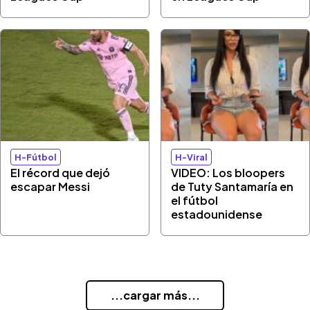
H-Fútbol
H-Viral
El récord que dejó
VIDEO: Los bloopers
escapar Messi
de Tuty Santamaría en
el fútbol
estadounidense
...cargar más...