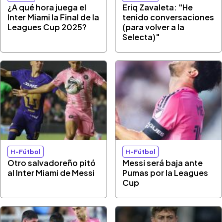
¿A qué hora juega el
Eriq Zavaleta: "He
Inter Miami la Final de la
tenido conversaciones
Leagues Cup 2025?
(para volver a la
Selecta)"
H-Fútbol
H-Fútbol
Otro salvadoreño pitó
Messi será baja ante
al Inter Miami de Messi
Pumas por la Leagues
Cup