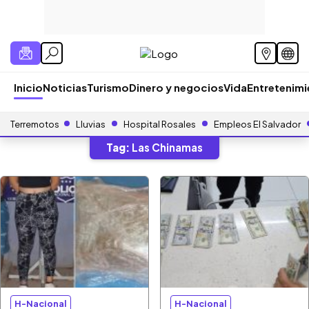
Inicio
Noticias
Turismo
Dinero y negocios
Vida
Entretenim
Terremotos
Lluvias
Hospital Rosales
Empleos El Salvador
Tag:
Las Chinamas
H-Nacional
H-Nacional