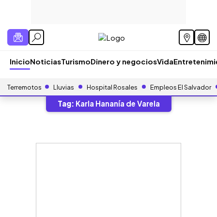
Inicio
Noticias
Turismo
Dinero y negocios
Vida
Entretenim
Terremotos
Lluvias
Hospital Rosales
Empleos El Salvador
Tag:
Karla Hananía de Varela