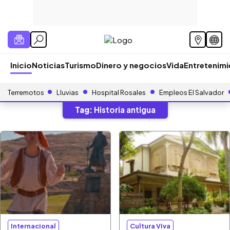
Inicio
Noticias
Turismo
Dinero y negocios
Vida
Entretenim
Terremotos
Lluvias
Hospital Rosales
Empleos El Salvador
Tag:
Historia antigua
Internacional
Cultura Viva