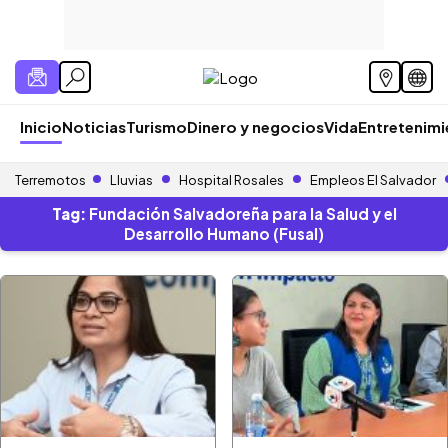
Inicio
Noticias
Turismo
Dinero y negocios
Vida
Entretenim
Terremotos
Lluvias
Hospital Rosales
Empleos El Salvador
Tag:
Fundación Salvadoreña para la Salud y el
Desarrollo Humano (Fusal)