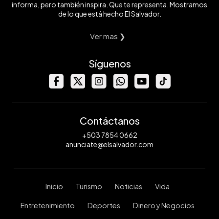
informa, pero también inspira. Que te representa. Mostramos
de lo que está hecho El Salvador.
Ver mas ❯
Síguenos
Contáctanos
+503 7854 0662
anunciate@elsalvador.com
Inicio
Turismo
Noticias
Vida
Entretenimiento
Deportes
Dinero y Negocios