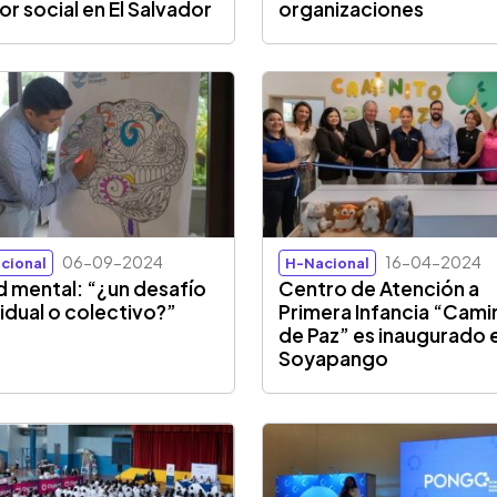
or social en El Salvador
organizaciones
06-09-2024
16-04-2024
cional
H-Nacional
d mental: “¿un desafío
Centro de Atención a
vidual o colectivo?”
Primera Infancia “Cami
de Paz” es inaugurado 
Soyapango