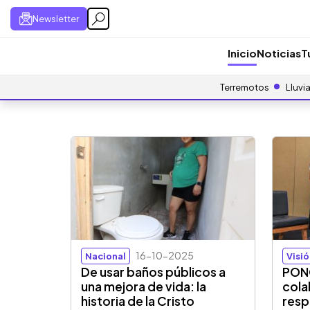
Newsletter
Inicio
Noticias
T
Terremotos
Lluvi
16-10-2025
Nacional
Visi
De usar baños públicos a
PONG
una mejora de vida: la
cola
historia de la Cristo
resp