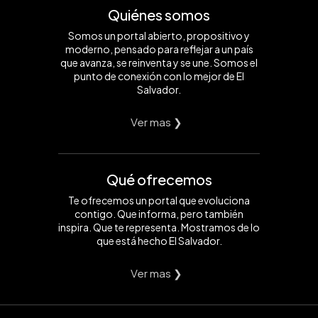
Quiénes somos
Somos un portal abierto, propositivo y
moderno, pensado para reflejar a un país
que avanza, se reinventa y se une. Somos el
punto de conexión con lo mejor de El
Salvador.
Ver mas ❯
Qué ofrecemos
Te ofrecemos un portal que evoluciona
contigo. Que informa, pero también
inspira. Que te representa. Mostramos de lo
que está hecho El Salvador.
Ver mas ❯