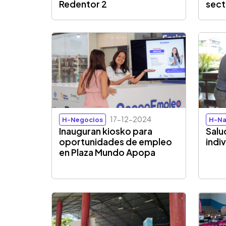
Redentor 2
sect
17-12-2024
H-Negocios
H-Na
Inauguran kiosko para
Salu
oportunidades de empleo
indi
en Plaza Mundo Apopa