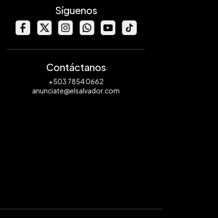
Síguenos
Contáctanos
+503 7854 0662
anunciate@elsalvador.com