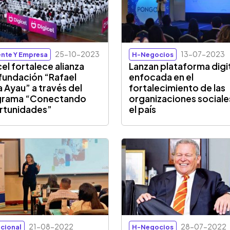
25-10-2023
13-07-2023
nte Y Empresa
H-Negocios
cel fortalece alianza
Lanzan plataforma digi
fundación “Rafael
enfocada en el
 Ayau” a través del
fortalecimiento de las
grama “Conectando
organizaciones sociale
rtunidades”
el país
21-08-2022
28-07-2022
cional
H-Negocios