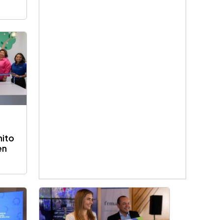
nito
en