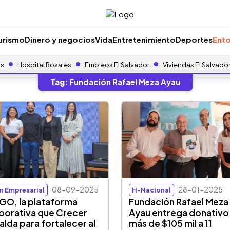
urismo
Dinero y negocios
Vida
Entretenimiento
Deportes
Ento
as
Hospital Rosales
Empleos El Salvador
Viviendas El Salvado
Tag:
Fundación Rafael Meza Ayau
08-09-2025
28-01-2025
ón Empresarial
H-Nacional
O, la plataforma
Fundación Rafael Meza
borativa que Crecer
Ayau entrega donativo
alda para fortalecer al
más de $105 mil a 11