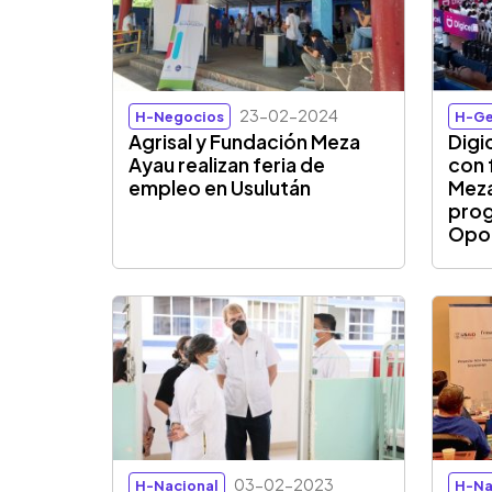
23-02-2024
H-Negocios
H-Ge
Agrisal y Fundación Meza
Digi
Ayau realizan feria de
con 
empleo en Usulután
Meza
pro
Opo
03-02-2023
H-Nacional
H-Na