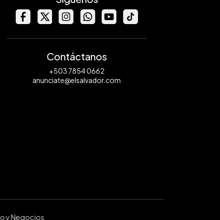
Contáctanos
+503 7854 0662
anunciate@elsalvador.com
ro y Negocios