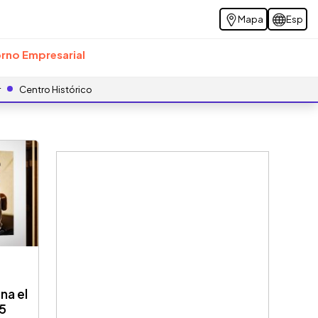
Mapa
Esp
rno Empresarial
r
Centro Histórico
na el
25