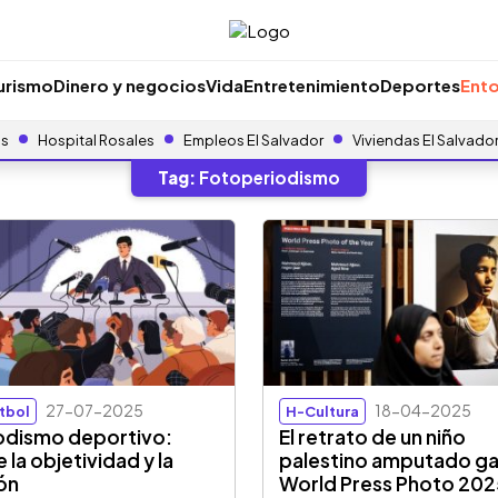
urismo
Dinero y negocios
Vida
Entretenimiento
Deportes
Ento
as
Hospital Rosales
Empleos El Salvador
Viviendas El Salvado
Tag:
Fotoperiodismo
27-07-2025
18-04-2025
tbol
H-Cultura
odismo deportivo:
El retrato de un niño
 la objetividad y la
palestino amputado ga
ón
World Press Photo 20