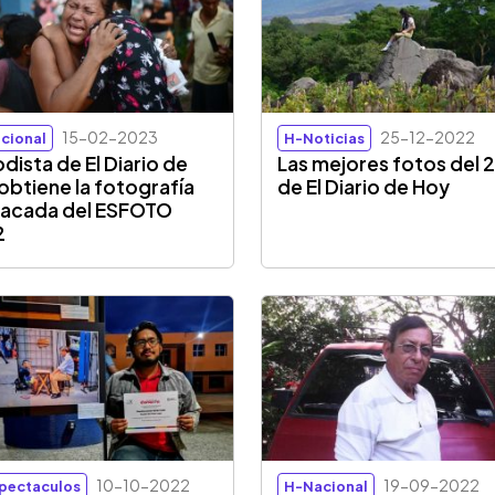
15-02-2023
25-12-2022
cional
H-Noticias
odista de El Diario de
Las mejores fotos del 
obtiene la fotografía
de El Diario de Hoy
acada del ESFOTO
2
10-10-2022
19-09-2022
pectaculos
H-Nacional