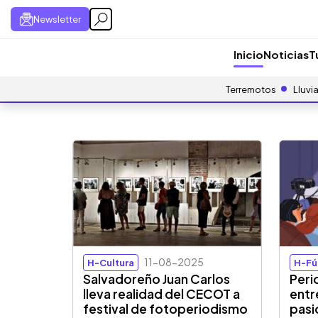
Newsletter
Inicio
Noticias
T
Terremotos
Lluvi
11-08-2025
H-Cultura
H-Fú
Salvadoreño Juan Carlos
Peri
lleva realidad del CECOT a
entre
festival de fotoperiodismo
pasi