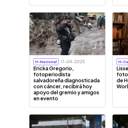
11-04-2025
H-Nacional
H-Cu
Ericka Gregorio,
Liss
fotoperiodista
foto
salvadoreña diagnosticada
de H
con cáncer, recibirá hoy
Worl
apoyo del gremio y amigos
en evento