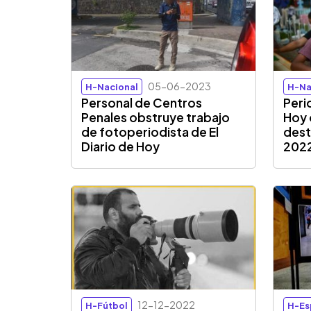
05-06-2023
H-Nacional
H-Na
Personal de Centros
Peri
Penales obstruye trabajo
Hoy 
de fotoperiodista de El
dest
Diario de Hoy
202
12-12-2022
H-Fútbol
H-Es