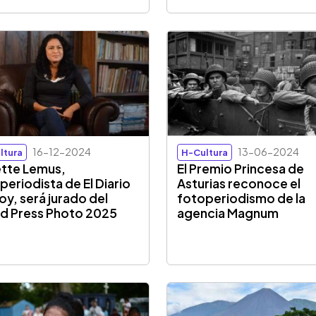
16-12-2024
13-06-2024
ltura
H-Cultura
ette Lemus,
El Premio Princesa de
periodista de El Diario
Asturias reconoce el
oy, será jurado del
fotoperiodismo de la
d Press Photo 2025
agencia Magnum