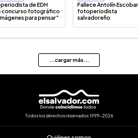
periodista de EDH
Fallece Antolín Escobar
 concurso fotográfico
fotoperiodista
Imágenes para pensar"
salvadoreño
...cargar más...
Todos los derechos reservados 1999-2026
Quiénes somos