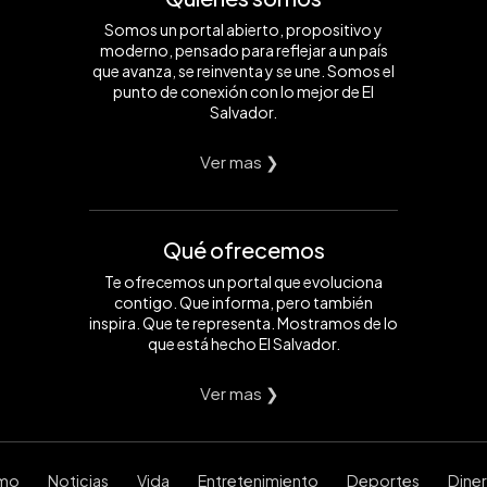
Somos un portal abierto, propositivo y
moderno, pensado para reflejar a un país
que avanza, se reinventa y se une. Somos el
punto de conexión con lo mejor de El
Salvador.
Ver mas ❯
Qué ofrecemos
Te ofrecemos un portal que evoluciona
contigo. Que informa, pero también
inspira. Que te representa. Mostramos de lo
que está hecho El Salvador.
Ver mas ❯
smo
Noticias
Vida
Entretenimiento
Deportes
Dine