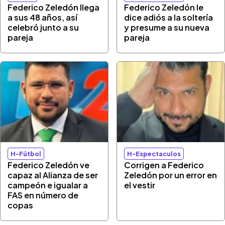
Federico Zeledón llega
Federico Zeledón le
a sus 48 años, así
dice adiós a la soltería
celebró junto a su
y presume a su nueva
pareja
pareja
H-Fútbol
H-Espectaculos
Federico Zeledón ve
Corrigen a Federico
capaz al Alianza de ser
Zeledón por un error en
campeón e igualar a
el vestir
FAS en número de
copas