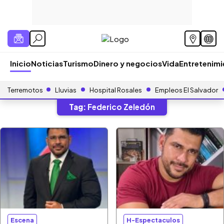
Inicio
Noticias
Turismo
Dinero y negocios
Vida
Entretenim
Terremotos
Lluvias
Hospital Rosales
Empleos El Salvador
Tag:
Federico Zeledón
Escena
H-Espectaculos