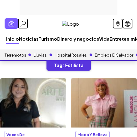
Inicio
Noticias
Turismo
Dinero y negocios
Vida
Entretenim
Terremotos
Lluvias
Hospital Rosales
Empleos El Salvador
Tag:
Estilista
Voces De
Moda Y Belleza