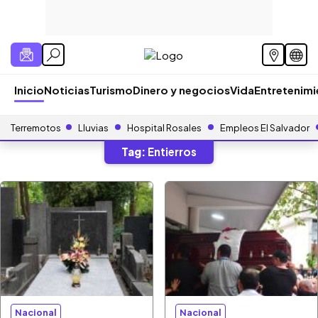
Inicio
Noticias
Turismo
Dinero y negocios
Vida
Entretenim
Terremotos
Lluvias
Hospital Rosales
Empleos El Salvador
Tag:
Entierros
Nacional
Nacional