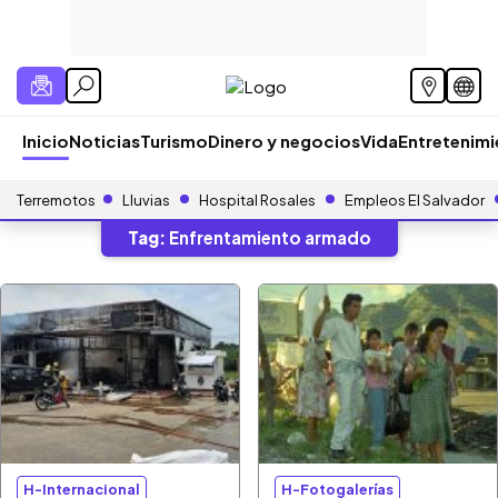
Inicio
Noticias
Turismo
Dinero y negocios
Vida
Entretenim
Terremotos
Lluvias
Hospital Rosales
Empleos El Salvador
Tag:
Enfrentamiento armado
H-Internacional
H-Fotogalerías