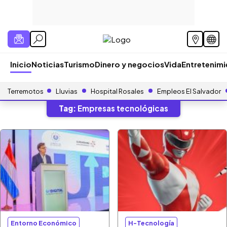
Inicio
Noticias
Turismo
Dinero y negocios
Vida
Entretenim
Terremotos
Lluvias
Hospital Rosales
Empleos El Salvador
Tag:
Empresas tecnológicas
Entorno Económico
H-Tecnología