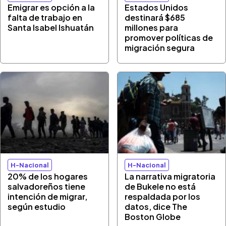
Emigrar es opción a la
Estados Unidos
falta de trabajo en
destinará $685
Santa Isabel Ishuatán
millones para
promover políticas de
migración segura
H-Nacional
H-Nacional
20% de los hogares
La narrativa migratoria
salvadoreños tiene
de Bukele no está
intención de migrar,
respaldada por los
según estudio
datos, dice The
Boston Globe