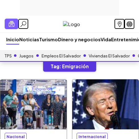
Inicio
Noticias
Turismo
Dinero y negocios
Vida
Entretenim
TPS
Juegos
Empleos El Salvador
Viviendas El Salvador
Tag:
Emigración
Nacional
Internacional