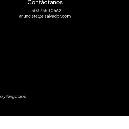
Contáctanos
+503 7854 0662
anunciate@elsalvador.com
ro y Negocios