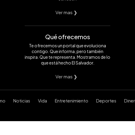
Ver mas ❯
Qué ofrecemos
Te ofrecemos un portal que evoluciona
contigo. Que informa, pero también
inspira. Que te representa. Mostramos de lo
que está hecho El Salvador.
Ver mas ❯
smo
Noticias
Vida
Entretenimiento
Deportes
Dine