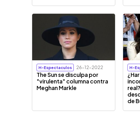
26-12-2022
H-Espectaculos
H-Es
The Sun se disculpa por
¿Har
"virulenta" columna contra
inco
Meghan Markle
real
desd
de 