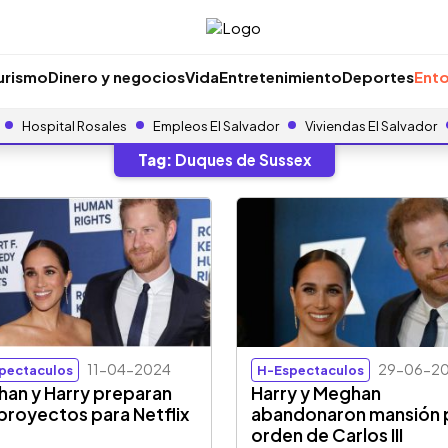
urismo
Dinero y negocios
Vida
Entretenimiento
Deportes
Ento
Hospital Rosales
Empleos El Salvador
Viviendas El Salvador
Tag:
Duques de Sussex
11-04-2024
29-06-2
pectaculos
H-Espectaculos
an y Harry preparan
Harry y Meghan
proyectos para Netflix
abandonaron mansión 
orden de Carlos III