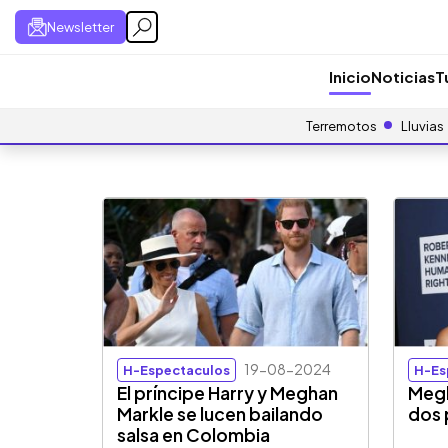
Newsletter
Inicio
Noticias
T
Terremotos
Lluvias
19-08-2024
H-Espectaculos
H-Es
El príncipe Harry y Meghan
Megh
Markle se lucen bailando
dos 
salsa en Colombia