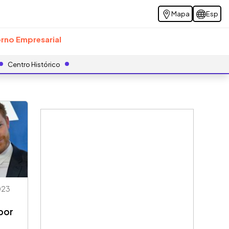
Mapa
Esp
rno Empresarial
Centro Histórico
023
por