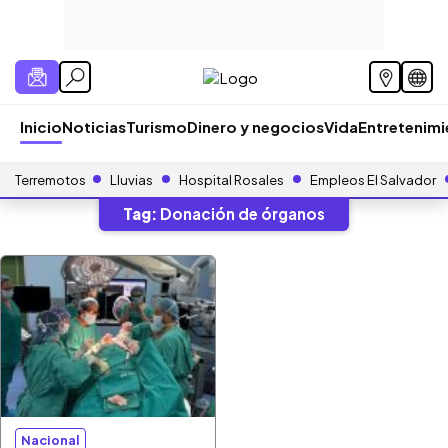
Inicio
Noticias
Turismo
Dinero y negocios
Vida
Entretenim
Terremotos
Lluvias
Hospital Rosales
Empleos El Salvador
Tag:
Donación de órganos
Nacional