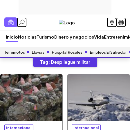
Inicio
Noticias
Turismo
Dinero y negocios
Vida
Entretenim
Terremotos
Lluvias
Hospital Rosales
Empleos El Salvador
Tag:
Despliegue militar
Internacional
Internacional