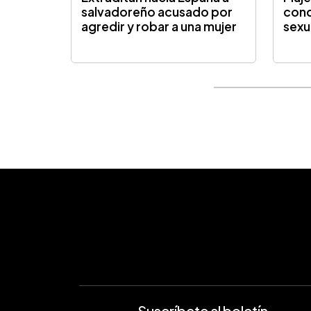
salvadoreño acusado por
cond
agredir y robar a una mujer
sexu
Suscríbete al boletín