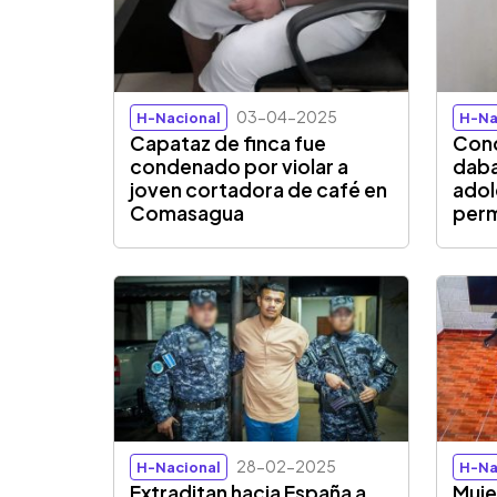
03-04-2025
H-Nacional
H-Na
Capataz de finca fue
Cond
condenado por violar a
daba
joven cortadora de café en
adol
Comasagua
perm
28-02-2025
H-Nacional
H-Na
Extraditan hacia España a
Muje