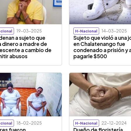
19-03-2025
14-03-2025
cional
H-Nacional
enan a sujeto que
Sujeto que violó a una 
 dinero a madre de
en Chalatenango fue
escente a cambio de
condenado a prisión y 
itir abusos
pagarle $500
18-02-2025
22-12-2024
cional
H-Nacional
res fueron
Dueño de floristería