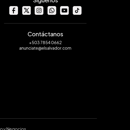
Contáctanos
+503 7854 0662
anunciate@elsalvador.com
ro y Negocios