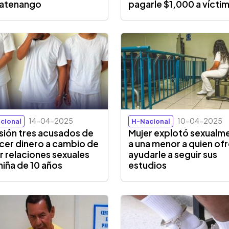
latenango
pagarle $1,000 a vícti
14-04-2025
10-04-2025
cional
H-Nacional
isión tres acusados de
Mujer explotó sexualm
cer dinero a cambio de
a una menor a quien of
r relaciones sexuales
ayudarle a seguir sus
niña de 10 años
estudios