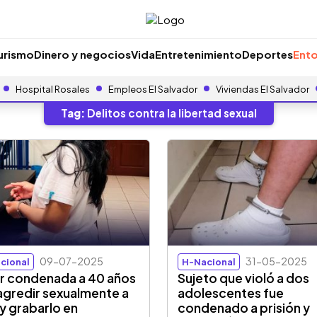
urismo
Dinero y negocios
Vida
Entretenimiento
Deportes
Ento
Hospital Rosales
Empleos El Salvador
Viviendas El Salvador
Tag:
Delitos contra la libertad sexual
09-07-2025
31-05-2025
cional
H-Nacional
r condenada a 40 años
Sujeto que violó a dos
agredir sexualmente a
adolescentes fue
 y grabarlo en
condenado a prisión y