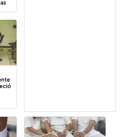
mas
ente
reció