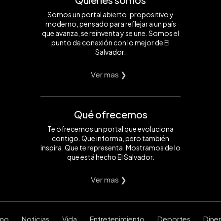
Somos un portal abierto, propositivo y
moderno, pensado para reflejar a un país
que avanza, se reinventa y se une. Somos el
punto de conexión con lo mejor de El
Salvador.
Ver mas ❯
Qué ofrecemos
Te ofrecemos un portal que evoluciona
contigo. Que informa, pero también
inspira. Que te representa. Mostramos de lo
que está hecho El Salvador.
Ver mas ❯
smo
Noticias
Vida
Entretenimiento
Deportes
Dine