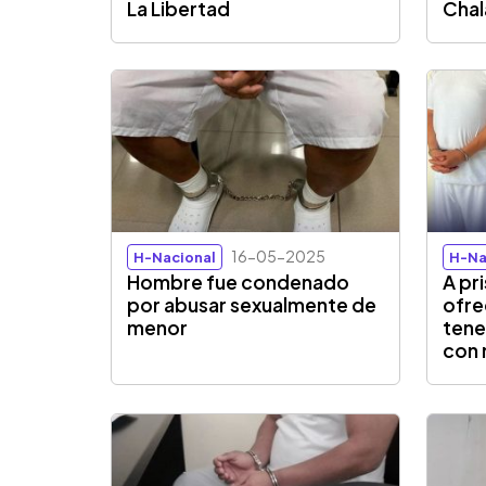
La Libertad
Cha
16-05-2025
H-Nacional
H-Na
Hombre fue condenado
A pr
por abusar sexualmente de
ofre
menor
tene
con 