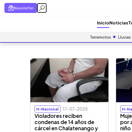
Newsletter
Inicio
Noticias
T
Terremotos
Lluvias
17-07-2025
H-Nacional
H-Na
Violadores reciben
Muje
condenas de 14 años de
por 
cárcel en Chalatenango y
niño