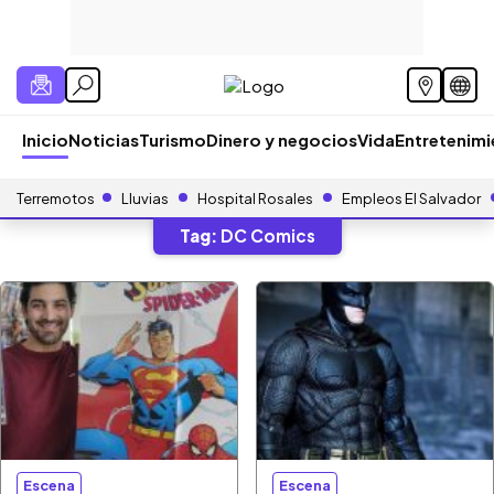
Inicio
Noticias
Turismo
Dinero y negocios
Vida
Entretenim
Terremotos
Lluvias
Hospital Rosales
Empleos El Salvador
Tag:
DC Comics
Escena
Escena