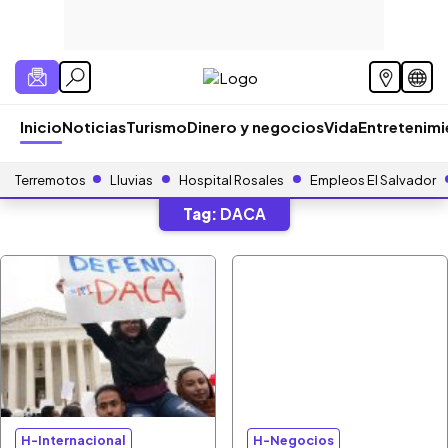
Inicio
Noticias
Turismo
Dinero y negocios
Vida
Entretenim
Terremotos
Lluvias
Hospital Rosales
Empleos El Salvador
Tag:
DACA
H-Internacional
H-Negocios