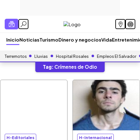
Inicio
Noticias
Turismo
Dinero y negocios
Vida
Entretenim
Terremotos
Lluvias
Hospital Rosales
Empleos El Salvador
Tag:
Crímenes de Odio
H-Editoriales
H-Internacional