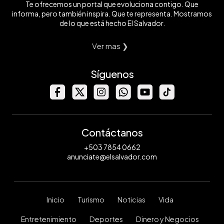
Te ofrecemos un portal que evoluciona contigo. Que
informa, pero también inspira. Que te representa. Mostramos
de lo que está hecho El Salvador.
Ver mas ❯
Síguenos
Contáctanos
+503 7854 0662
anunciate@elsalvador.com
Inicio
Turismo
Noticias
Vida
Entretenimiento
Deportes
Dinero y Negocios