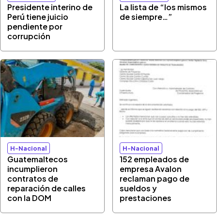
Presidente interino de
La lista de “los mismos
Perú tiene juicio
de siempre…”
pendiente por
corrupción
H-Nacional
H-Nacional
Guatemaltecos
152 empleados de
incumplieron
empresa Avalon
contratos de
reclaman pago de
reparación de calles
sueldos y
con la DOM
prestaciones