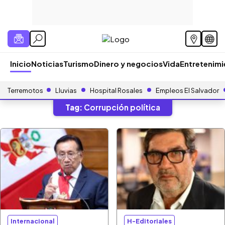
Inicio
Noticias
Turismo
Dinero y negocios
Vida
Entretenim
Terremotos
Lluvias
Hospital Rosales
Empleos El Salvador
Tag:
Corrupción política
Internacional
H-Editoriales