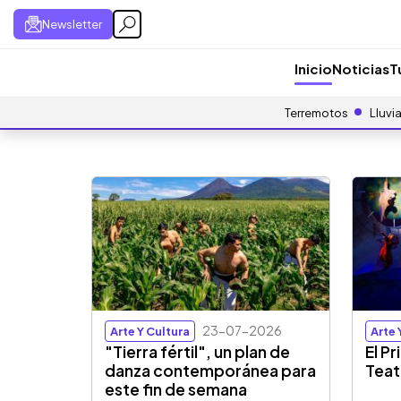
Newsletter
Inicio
Noticias
T
Terremotos
Lluvi
23-07-2026
Arte Y Cultura
Arte 
"Tierra fértil", un plan de
El P
danza contemporánea para
Teat
este fin de semana