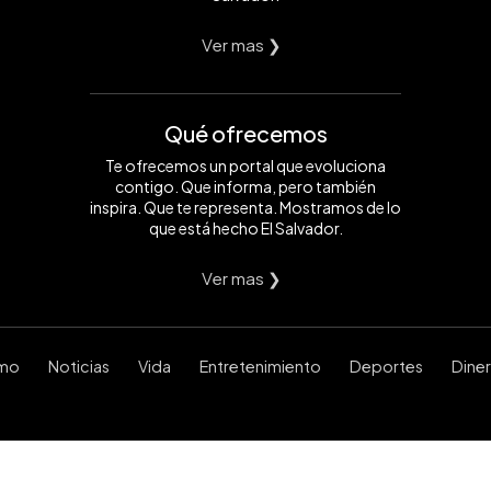
Ver mas ❯
Qué ofrecemos
Te ofrecemos un portal que evoluciona
contigo. Que informa, pero también
inspira. Que te representa. Mostramos de lo
que está hecho El Salvador.
Ver mas ❯
smo
Noticias
Vida
Entretenimiento
Deportes
Dine