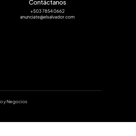
Contáctanos
+503 7854 0662
anunciate@elsalvador.com
ro y Negocios