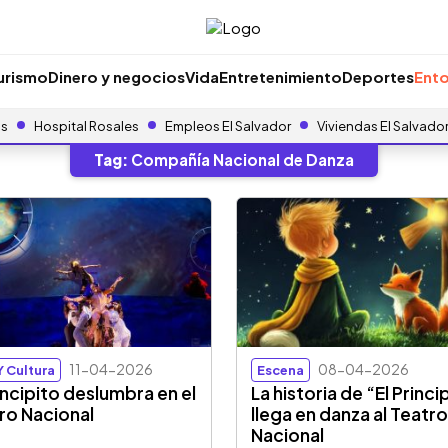
urismo
Dinero y negocios
Vida
Entretenimiento
Deportes
Ento
as
Hospital Rosales
Empleos El Salvador
Viviendas El Salvado
Tag:
Compañía Nacional de Danza
11-04-2026
08-04-2026
Y Cultura
Escena
rincipito deslumbra en el
La historia de “El Princi
ro Nacional
llega en danza al Teatr
Nacional