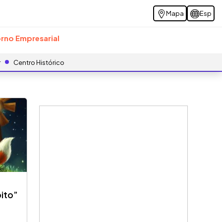
Mapa
Esp
rno Empresarial
r
Centro Histórico
pito”
o