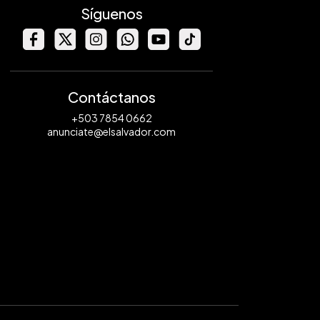
Síguenos
Contáctanos
+503 7854 0662
anunciate@elsalvador.com