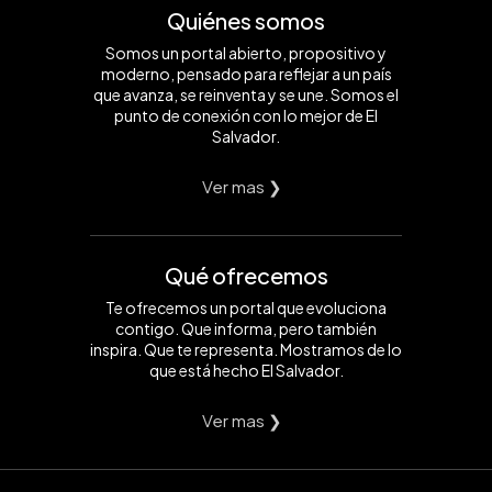
Quiénes somos
Somos un portal abierto, propositivo y
moderno, pensado para reflejar a un país
que avanza, se reinventa y se une. Somos el
punto de conexión con lo mejor de El
Salvador.
Ver mas ❯
Qué ofrecemos
Te ofrecemos un portal que evoluciona
contigo. Que informa, pero también
inspira. Que te representa. Mostramos de lo
que está hecho El Salvador.
Ver mas ❯