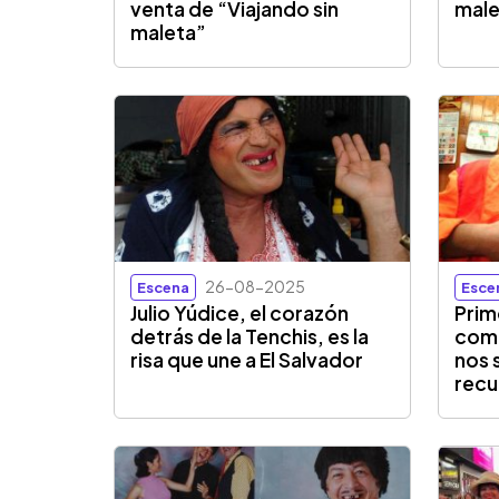
venta de “Viajando sin
male
maleta”
26-08-2025
Escena
Esce
Julio Yúdice, el corazón
Prim
detrás de la Tenchis, es la
come
risa que une a El Salvador
nos 
recu