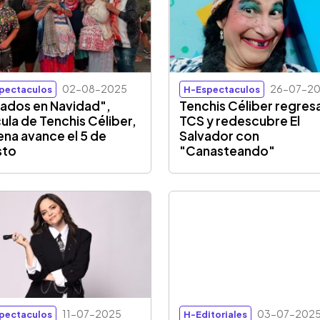
02-08-2025
26-07-2
pectaculos
H-Espectaculos
ados en Navidad",
Tenchis Céliber regres
cula de Tenchis Céliber,
TCS y redescubre El
ena avance el 5 de
Salvador con
sto
"Canasteando"
11-07-2025
03-07-202
pectaculos
H-Editoriales