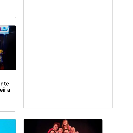
ante
eír a