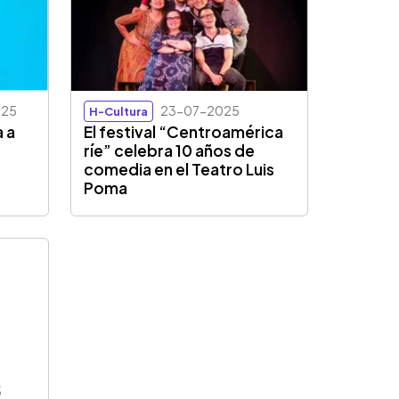
025
23-07-2025
H-Cultura
a a
El festival “Centroamérica
ríe” celebra 10 años de
comedia en el Teatro Luis
Poma
5