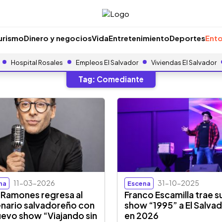
urismo
Dinero y negocios
Vida
Entretenimiento
Deportes
Ento
Hospital Rosales
Empleos El Salvador
Viviendas El Salvador
Tag:
Comediante
11-03-2026
31-10-2025
na
Escena
 Ramones regresa al
Franco Escamilla trae s
nario salvadoreño con
show “1995” a El Salva
uevo show “Viajando sin
en 2026