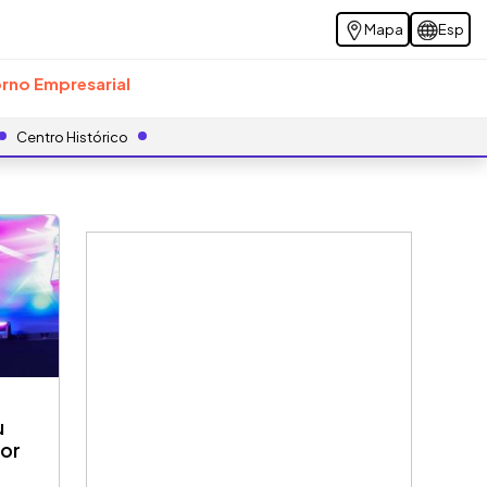
Mapa
Esp
rno Empresarial
Centro Histórico
u
dor