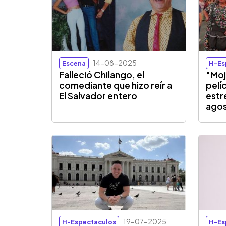
14-08-2025
Escena
H-Es
Falleció Chilango, el
"Moj
comediante que hizo reír a
pelí
El Salvador entero
estr
ago
19-07-2025
H-Espectaculos
H-Es