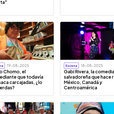
ta"
19-08-2025
18-08-2025
na
Escena
o Chomo, el
Gabi Rivera, la comedi
diante que todavía
salvadoreña que hace r
saca carcajadas, ¿lo
México, Canadá y
erdas?
Centroamérica