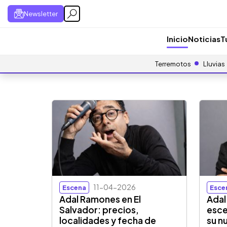
Newsletter
Inicio
Noticias
T
Terremotos
Lluvias
11-04-2026
Escena
Esce
Adal Ramones en El
Adal
Salvador: precios,
esce
localidades y fecha de
su n