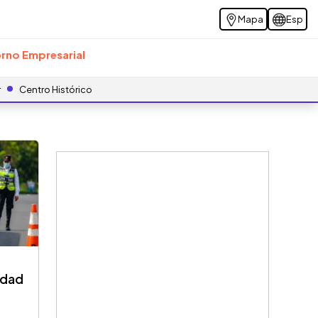
Mapa
Esp
rno Empresarial
r
Centro Histórico
udad