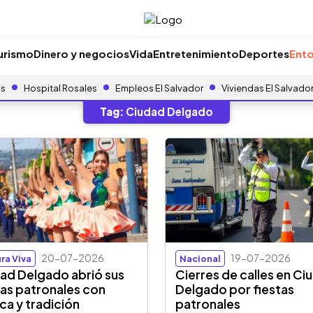
urismo
Dinero y negocios
Vida
Entretenimiento
Deportes
Ento
as
Hospital Rosales
Empleos El Salvador
Viviendas El Salvado
Tag:
Ciudad Delgado
20-07-2026
19-07-2026
ra Viva
Nacional
ad Delgado abrió sus
Cierres de calles en Ci
tas patronales con
Delgado por fiestas
ca y tradición
patronales