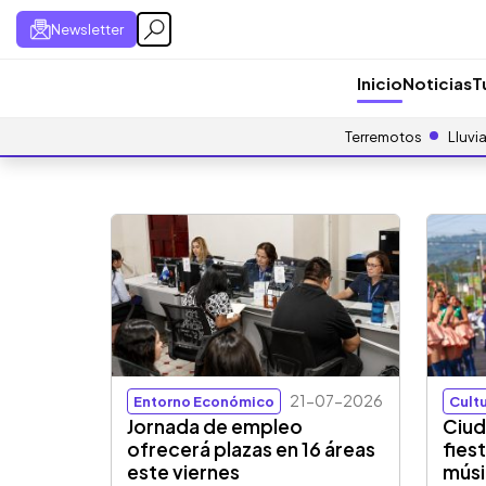
Newsletter
Inicio
Noticias
T
Terremotos
Lluvi
21-07-2026
Entorno Económico
Cultu
Jornada de empleo
Ciud
ofrecerá plazas en 16 áreas
fies
este viernes
músi