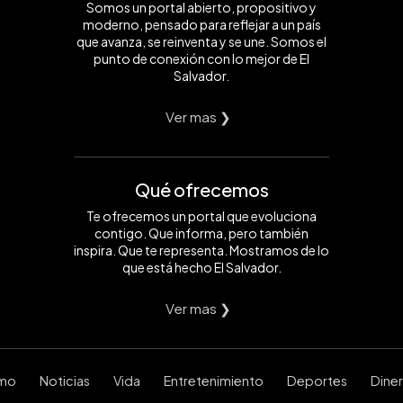
Somos un portal abierto, propositivo y
moderno, pensado para reflejar a un país
que avanza, se reinventa y se une. Somos el
punto de conexión con lo mejor de El
Salvador.
Ver mas ❯
Qué ofrecemos
Te ofrecemos un portal que evoluciona
contigo. Que informa, pero también
inspira. Que te representa. Mostramos de lo
que está hecho El Salvador.
Ver mas ❯
smo
Noticias
Vida
Entretenimiento
Deportes
Dine