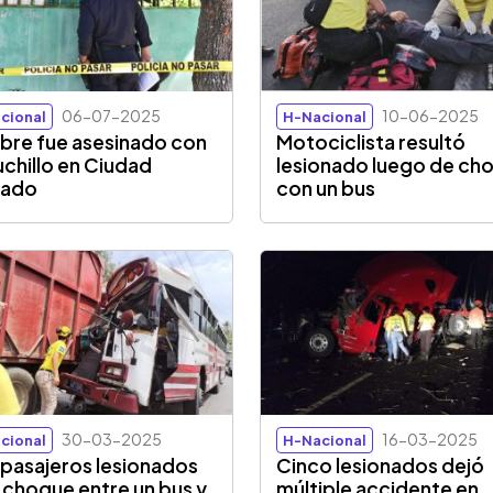
06-07-2025
10-06-2025
cional
H-Nacional
re fue asesinado con
Motociclista resultó
uchillo en Ciudad
lesionado luego de ch
gado
con un bus
30-03-2025
16-03-2025
cional
H-Nacional
 pasajeros lesionados
Cinco lesionados dejó
 choque entre un bus y
múltiple accidente en