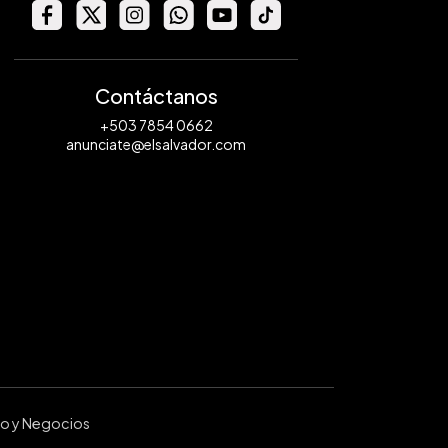
Contáctanos
+503 7854 0662
anunciate@elsalvador.com
ro y Negocios