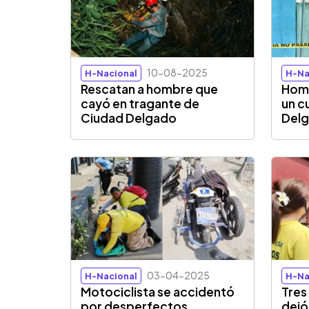
10-08-2025
H-Nacional
H-Na
Rescatan a hombre que
Homb
cayó en tragante de
un c
Ciudad Delgado
Del
03-04-2025
H-Nacional
H-Na
Motociclista se accidentó
Tres
por desperfectos
dejó