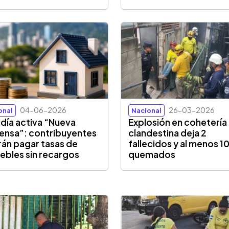
04-06-2026
26-03-2026
onal
Nacional
ldía activa “Nueva
Explosión en cohetería
ensa”: contribuyentes
clandestina deja 2
án pagar tasas de
fallecidos y al menos 1
ebles sin recargos
quemados