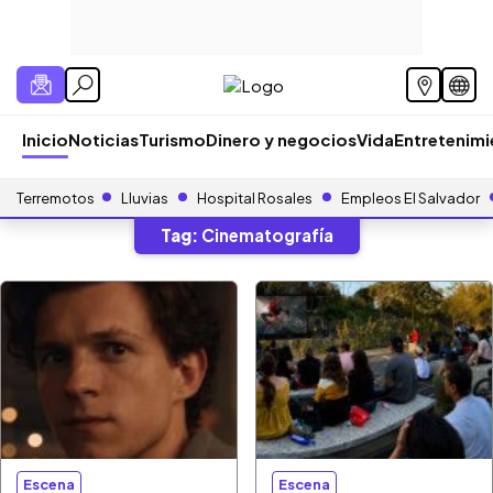
Inicio
Noticias
Turismo
Dinero y negocios
Vida
Entretenim
Terremotos
Lluvias
Hospital Rosales
Empleos El Salvador
Tag:
Cinematografía
Escena
Escena