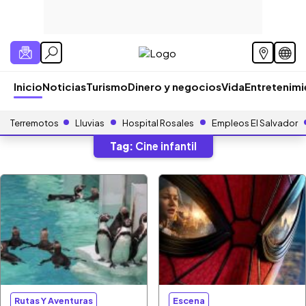
Inicio
Noticias
Turismo
Dinero y negocios
Vida
Entretenim
Terremotos
Lluvias
Hospital Rosales
Empleos El Salvador
Tag:
Cine infantil
Rutas Y Aventuras
Escena