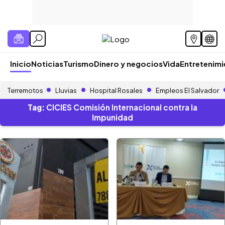
Inicio
Noticias
Turismo
Dinero y negocios
Vida
Entretenim
Terremotos
Lluvias
Hospital Rosales
Empleos El Salvador
Tag:
CICIES Comisión Internacional contra la
Impunidad