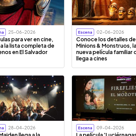
25-06-2026
02-06-2026
na
Escena
culas para ver en cine,
Conoce los detalles de
sa la lista completa de
Minions & Monstruos, l
enos en El Salvador
nueva película familiar
llega a cines
28-04-2026
09-04-2026
na
Escena
Maiden llega a la
La película 'Luciérnaga