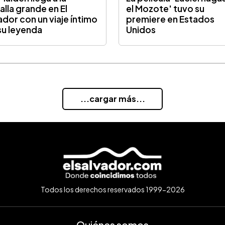
alla grande en El
el Mozote' tuvo su
ador con un viaje íntimo
premiere en Estados
su leyenda
Unidos
...cargar más...
Todos los derechos reservados 1999-2026
Quiénes somos