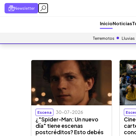
Newsletter
Inicio
Noticias
T
Terremotos
Lluvias
30-07-2026
Escena
Esce
¿"Spider-Man: Un nuevo
Cine 
día" tiene escenas
cart
postcréditos? Esto debés
cono