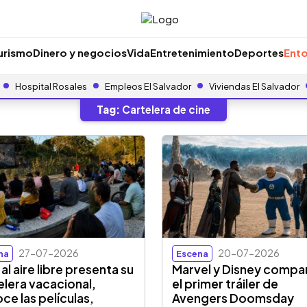
urismo
Dinero y negocios
Vida
Entretenimiento
Deportes
Ento
Hospital Rosales
Empleos El Salvador
Viviendas El Salvador
Tag:
Cartelera de cine
27-07-2026
20-07-2026
na
Escena
al aire libre presenta su
Marvel y Disney compa
elera vacacional,
el primer tráiler de
ce las películas,
Avengers Doomsday