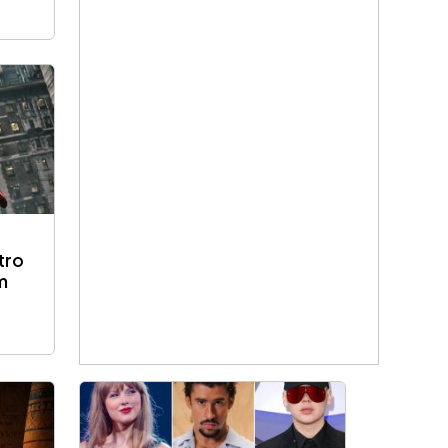
tro
m