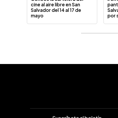
cine al aire libre en San
pant
Salvador del 14 al 17 de
Salv
mayo
por 
Suscríbete al boletín