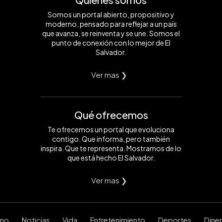
Somos un portal abierto, propositivo y
moderno, pensado para reflejar a un país
que avanza, se reinventa y se une. Somos el
punto de conexión con lo mejor de El
Salvador.
Ver mas ❯
Qué ofrecemos
Te ofrecemos un portal que evoluciona
contigo. Que informa, pero también
inspira. Que te representa. Mostramos de lo
que está hecho El Salvador.
Ver mas ❯
smo
Noticias
Vida
Entretenimiento
Deportes
Dine