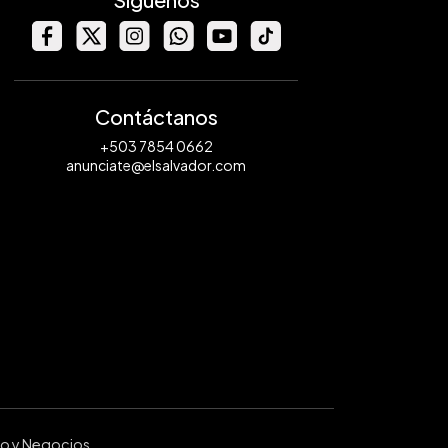
Contáctanos
+503 7854 0662
anunciate@elsalvador.com
ro y Negocios