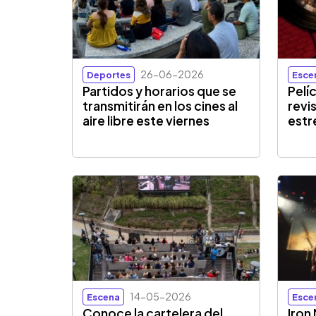
26-06-2026
Deportes
Esce
Partidos y horarios que se
Pelí
transmitirán en los cines al
revi
aire libre este viernes
estr
14-05-2026
Escena
Esce
Conoce la cartelera del
Iron 