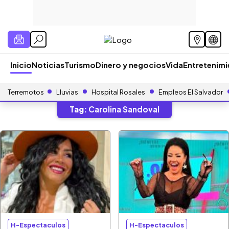
Inicio
Noticias
Turismo
Dinero y negocios
Vida
Entretenim
Terremotos
Lluvias
Hospital Rosales
Empleos El Salvador
Tag:
Carolina Sandoval
H-Espectaculos
H-Espectaculos