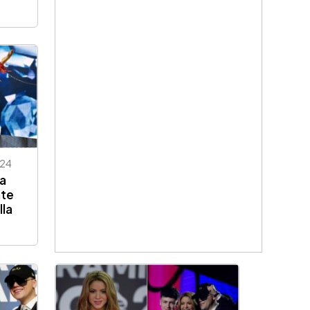
24
va
nte
lla