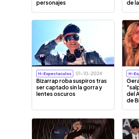
personajes
de l
01-10-2024
H-Espectaculos
H-Es
Bizarrap roba suspiros tras
Gera
ser captado sin la gorra y
"sal
lentes oscuros
del 
de B