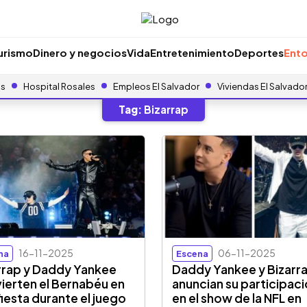
urismo
Dinero y negocios
Vida
Entretenimiento
Deportes
Ento
as
Hospital Rosales
Empleos El Salvador
Viviendas El Salvado
Tag:
Bizarrap
16-11-2025
06-11-2025
na
Escena
rrap y Daddy Yankee
Daddy Yankee y Bizarr
ierten el Bernabéu en
anuncian su participac
fiesta durante el juego
en el show de la NFL en