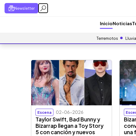
Newsletter
Inicio
Noticias
T
Terremotos
Lluvi
02-06-2026
Escena
Esce
Taylor Swift, Bad Bunny y
Biza
Bizarrap llegan a Toy Story
conv
5 con canción y nuevos
una 