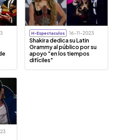
23
16-11-2023
H-Espectaculos
Shakira dedica su Latin
Grammy al público por su
 de
apoyo "en los tiempos
difíciles"
023