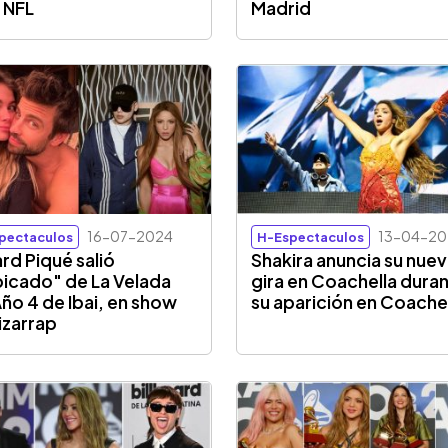
a NFL
Madrid
16-07-2024
13-04-20
pectaculos
H-Espectaculos
rd Piqué salió
Shakira anuncia su nue
picado" de La Velada
gira en Coachella dura
Año 4 de Ibai, en show
su aparición en Coache
izarrap