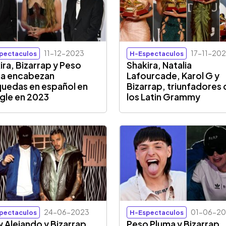
11-12-2023
17-11-20
pectaculos
H-Espectaculos
ira, Bizarrap y Peso
Shakira, Natalia
a encabezan
Lafourcade, Karol G y
uedas en español en
Bizarrap, triunfadores
le en 2023
los Latin Grammy
24-06-2023
01-06-2
pectaculos
H-Espectaculos
 Alejando y Bizarrap
Peso Pluma y Bizarrap