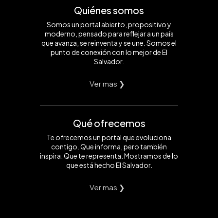
Quiénes somos
Somos un portal abierto, propositivo y
moderno, pensado para reflejar a un país
que avanza, se reinventa y se une. Somos el
punto de conexión con lo mejor de El
Salvador.
Ver mas ❯
Qué ofrecemos
Te ofrecemos un portal que evoluciona
contigo. Que informa, pero también
inspira. Que te representa. Mostramos de lo
que está hecho El Salvador.
Ver mas ❯