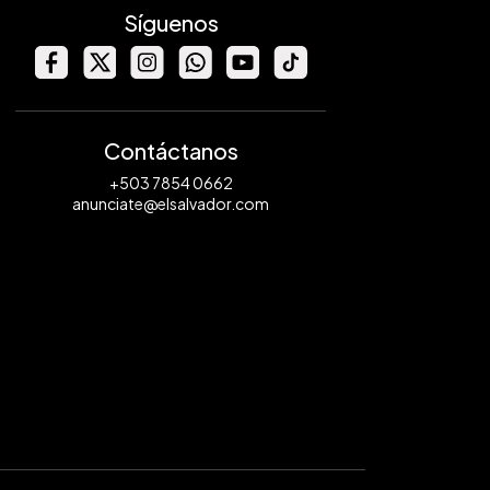
Síguenos
Contáctanos
+503 7854 0662
anunciate@elsalvador.com