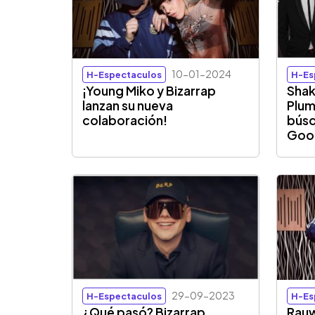
10-01-2024
H-Espectaculos
H-Es
¡Young Miko y Bizarrap
Shak
lanzan su nueva
Plum
colaboración!
búsq
Goog
29-09-2023
H-Espectaculos
H-Es
¿Qué pasó? Bizarrap
Rauw