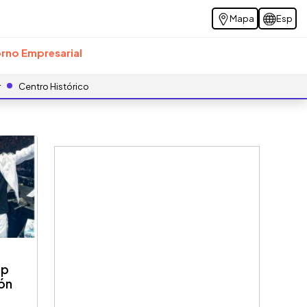
Mapa
Esp
rno Empresarial
r
Centro Histórico
ap
ión