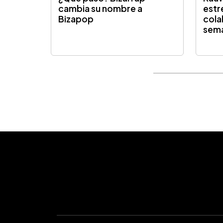
cambia su nombre a
estr
Bizapop
cola
sema