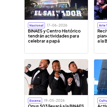
17-06-2026
Nacional
Arte 
BINAES y Centro Histórico
Recit
tendrán actividades para
pian
celebrar a papá
a la
19-05-2026
Escena
Cultu
Opus 503 llevará a la BINAES
Acti