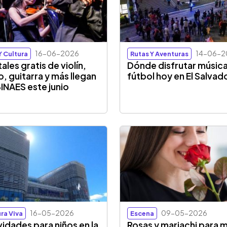
16-06-2026
14-06-2
Y Cultura
Rutas Y Aventuras
ales gratis de violín,
Dónde disfrutar música
o, guitarra y más llegan
fútbol hoy en El Salvad
 BINAES este junio
16-05-2026
09-05-2026
ra Viva
Escena
vidades para niños en la
Rosas y mariachi para