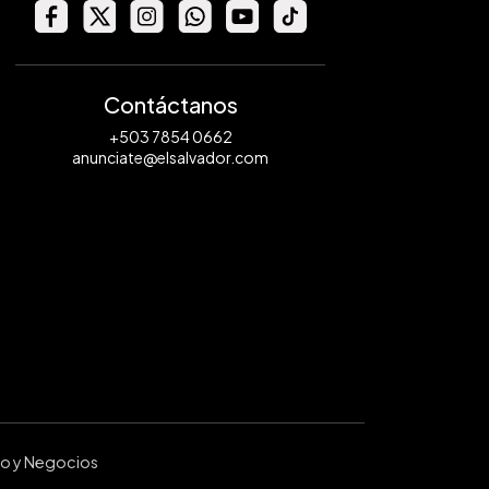
Contáctanos
+503 7854 0662
anunciate@elsalvador.com
ro y Negocios