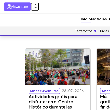
Newsletter
Inicio
Noticias
T
Terremotos
Lluvias
28-07-2026
Rutas Y Aventuras
Arte 
Actividades gratis para
Músi
disfrutar en el Centro
grat
Histórico durante las
fin 