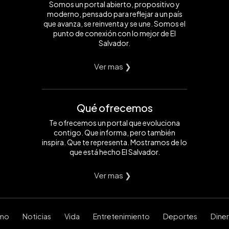
Somos un portal abierto, propositivo y
moderno, pensado para reflejar a un país
que avanza, se reinventa y se une. Somos el
punto de conexión con lo mejor de El
Salvador.
Ver mas ❯
Qué ofrecemos
Te ofrecemos un portal que evoluciona
contigo. Que informa, pero también
inspira. Que te representa. Mostramos de lo
que está hecho El Salvador.
Ver mas ❯
smo
Noticias
Vida
Entretenimiento
Deportes
Dine