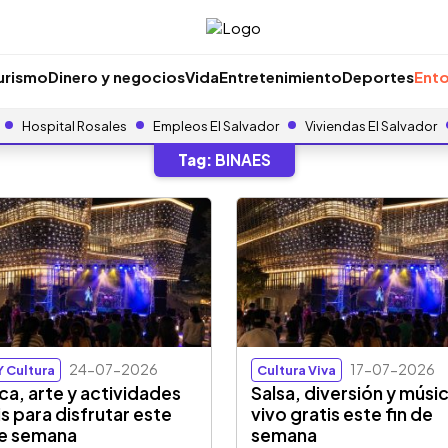
urismo
Dinero y negocios
Vida
Entretenimiento
Deportes
Ento
Hospital Rosales
Empleos El Salvador
Viviendas El Salvador
Tag:
BINAES
24-07-2026
17-07-2026
Y Cultura
Cultura Viva
ca, arte y actividades
Salsa, diversión y músi
is para disfrutar este
vivo gratis este fin de
de semana
semana