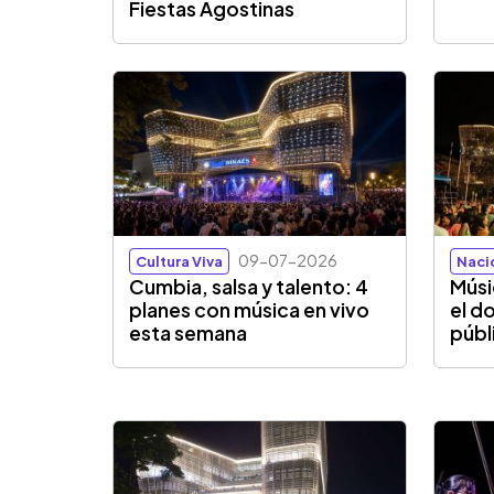
Fiestas Agostinas
09-07-2026
Cultura Viva
Naci
Cumbia, salsa y talento: 4
Músi
planes con música en vivo
el d
esta semana
públ