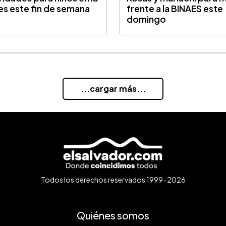
es este fin de semana
frente a la BINAES este
domingo
...cargar más...
Todos los derechos reservados 1999-2026
Quiénes somos