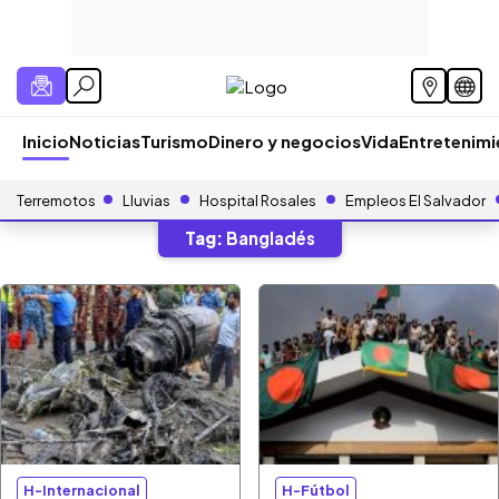
Inicio
Noticias
Turismo
Dinero y negocios
Vida
Entretenim
Terremotos
Lluvias
Hospital Rosales
Empleos El Salvador
Tag:
Bangladés
H-Internacional
H-Fútbol