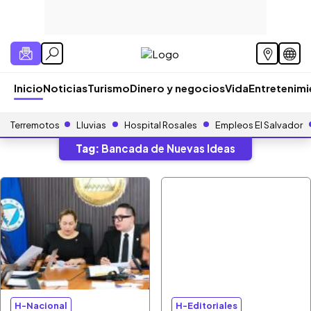
Inicio
Noticias
Turismo
Dinero y negocios
Vida
Entretenim
Terremotos
Lluvias
Hospital Rosales
Empleos El Salvador
Tag:
Bancada de Nuevas Ideas
H-Nacional
H-Editoriales