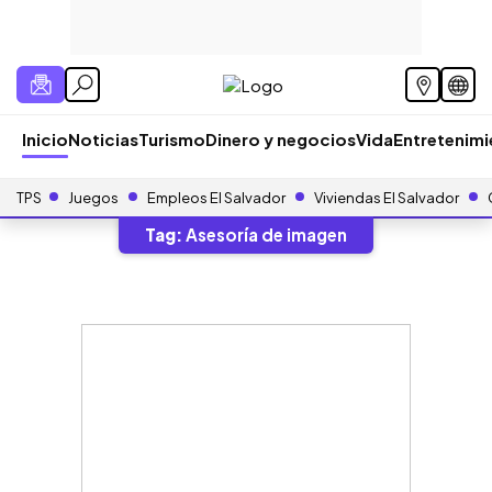
Inicio
Noticias
Turismo
Dinero y negocios
Vida
Entretenim
TPS
Juegos
Empleos El Salvador
Viviendas El Salvador
Tag:
Asesoría de imagen