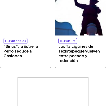
H-Editoriales
H-Cultura
“Sirius”, la Estrella
Los Talcigüines de
Perro seduce a
Texistepeque vuelven
Casiopea
entre pecado y
redención