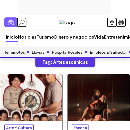
Inicio
Noticias
Turismo
Dinero y negocios
Vida
Entretenim
Terremotos
Lluvias
Hospital Rosales
Empleos El Salvador
Tag:
Artes escénicas
Arte Y Cultura
Escena