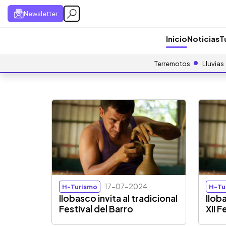
Newsletter
Inicio
Noticias
T
Terremotos
Lluvias
17-07-2024
H-Turismo
H-Tu
Ilobasco invita al tradicional
Ilob
Festival del Barro
XII F