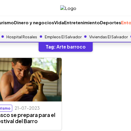
urismo
Dinero y negocios
Vida
Entretenimiento
Deportes
Ento
Hospital Rosales
Empleos El Salvador
Viviendas El Salvador
Tag:
Arte barroco
21-07-2023
rismo
asco se prepara para el
estival del Barro