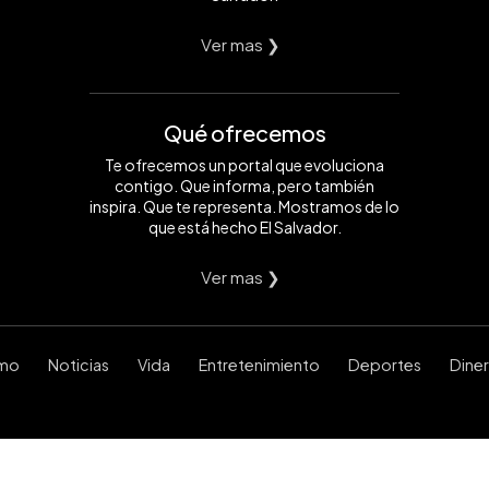
Ver mas ❯
Qué ofrecemos
Te ofrecemos un portal que evoluciona
contigo. Que informa, pero también
inspira. Que te representa. Mostramos de lo
que está hecho El Salvador.
Ver mas ❯
smo
Noticias
Vida
Entretenimiento
Deportes
Dine