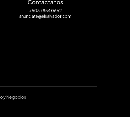
Contáctanos
+503 7854 0662
anunciate@elsalvador.com
ro y Negocios