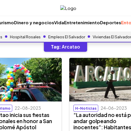
urismo
Dinero y negocios
Vida
Entretenimiento
Deportes
Ento
as
Hospital Rosales
Empleos El Salvador
Viviendas El Salvado
Tag:
Arcatao
22-08-2023
24-06-2023
rismo
H-Noticias
tao inicia sus fiestas
“La autoridad no está 
onales en honor a San
andar golpeando
olomé Apóstol
inocentes”: Habitante