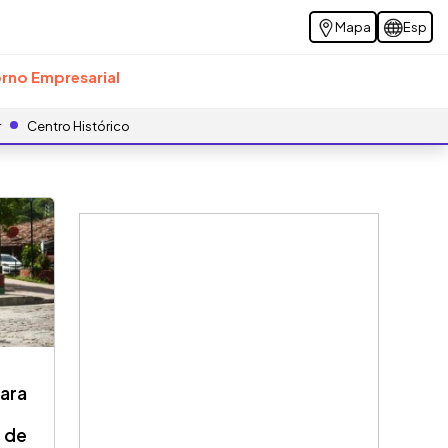
Mapa
Esp
rno Empresarial
r
Centro Histórico
para
s de