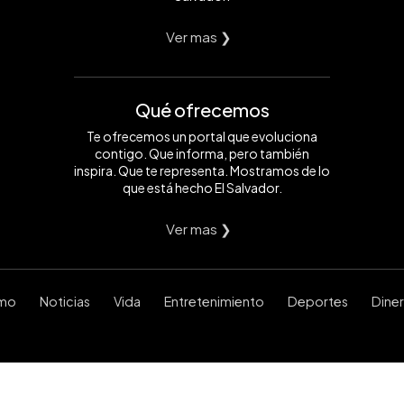
Ver mas ❯
Qué ofrecemos
Te ofrecemos un portal que evoluciona
contigo. Que informa, pero también
inspira. Que te representa. Mostramos de lo
que está hecho El Salvador.
Ver mas ❯
smo
Noticias
Vida
Entretenimiento
Deportes
Dine