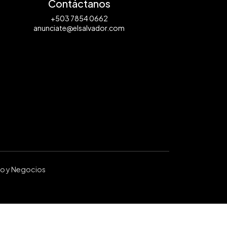
Contáctanos
+503 7854 0662
anunciate@elsalvador.com
ro y Negocios