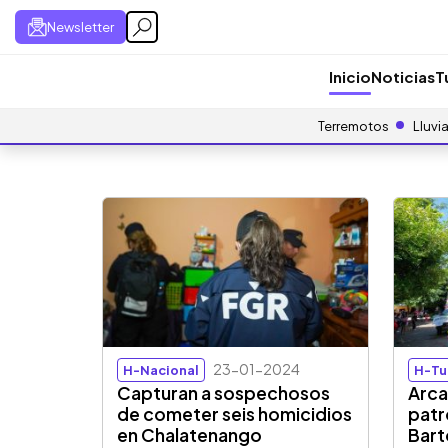
Newsletter
Inicio
Noticias
T
Terremotos
Lluvi
23-01-2024
H-Nacional
H-Tu
Capturan a sospechosos
Arca
de cometer seis homicidios
patr
en Chalatenango
Bart