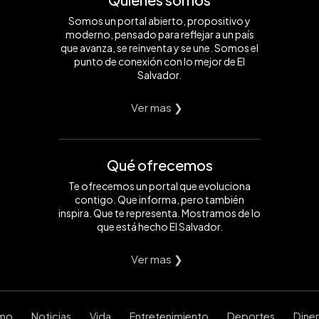
Somos un portal abierto, propositivo y
moderno, pensado para reflejar a un país
que avanza, se reinventa y se une. Somos el
punto de conexión con lo mejor de El
Salvador.
Ver mas ❯
Qué ofrecemos
Te ofrecemos un portal que evoluciona
contigo. Que informa, pero también
inspira. Que te representa. Mostramos de lo
que está hecho El Salvador.
Ver mas ❯
smo
Noticias
Vida
Entretenimiento
Deportes
Dine