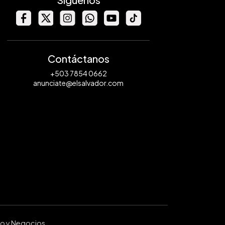
Contáctanos
+503 7854 0662
anunciate@elsalvador.com
ro y Negocios