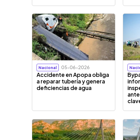
05-06-2026
Nacional
Naci
Accidente en Apopa obliga
Byp
a reparar tubería y genera
info
deficiencias de agua
insp
ante
clav