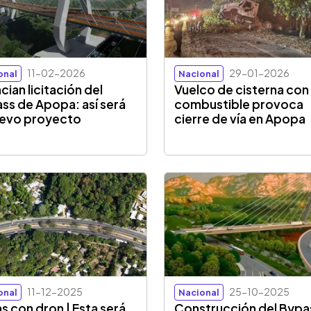
11-02-2026
29-01-2026
onal
Nacional
cian licitación del
Vuelco de cisterna con
ss de Apopa: así será
combustible provoca
uevo proyecto
cierre de vía en Apopa
11-12-2025
25-10-2025
onal
Nacional
as con dron | Esta será
Construcción del Bypa