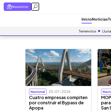
Newsletter
Inicio
Noticias
T
Terremotos
Lluvi
25-07-2026
Nacional
Naci
Cuatro empresas compiten
MOPT
por construir el Bypass de
para 
Apopa
San 