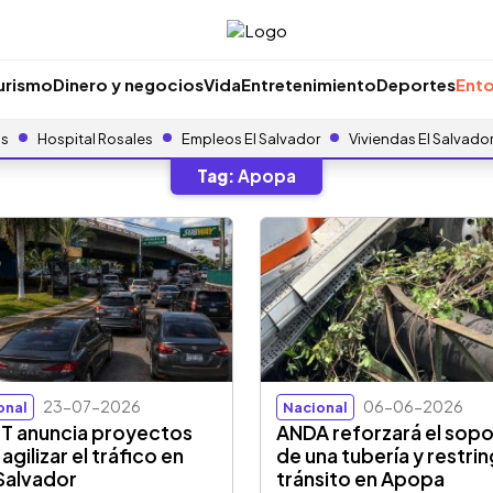
urismo
Dinero y negocios
Vida
Entretenimiento
Deportes
Ento
as
Hospital Rosales
Empleos El Salvador
Viviendas El Salvado
Tag:
Apopa
23-07-2026
06-06-2026
onal
Nacional
 anuncia proyectos
ANDA reforzará el sop
agilizar el tráfico en
de una tubería y restrin
Salvador
tránsito en Apopa