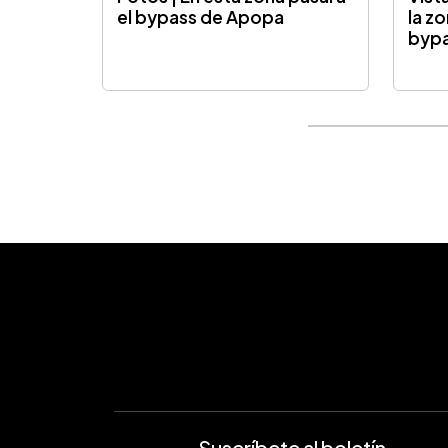
el bypass de Apopa
la z
byp
Suscríbete al boletín