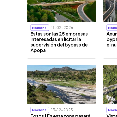
11-02-2026
Nacional
Naci
Estas son las 25 empresas
Anun
interesadas en licitar la
bypa
supervisión del bypass de
el n
Apopa
13-12-2025
Nacional
Naci
Fotos | En esta zona pasará
Vist