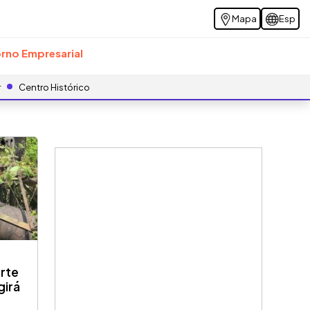
Mapa
Esp
rno Empresarial
r
Centro Histórico
orte
girá