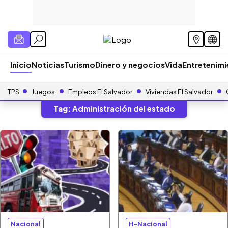
Inicio
Noticias
Turismo
Dinero y negocios
Vida
Entretenim
TPS
Juegos
Empleos El Salvador
Viviendas El Salvador
Tag:
Administración del estado
Nacional
H-Nacional