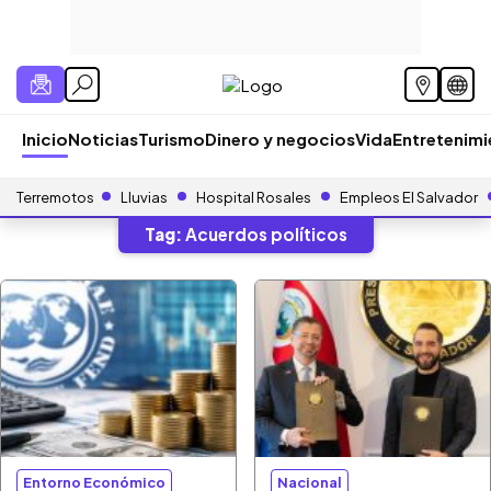
Inicio
Noticias
Turismo
Dinero y negocios
Vida
Entretenim
Terremotos
Lluvias
Hospital Rosales
Empleos El Salvador
Tag:
Acuerdos políticos
Entorno Económico
Nacional