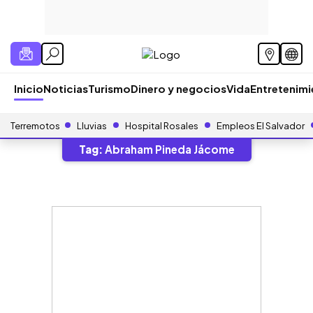
Inicio
Noticias
Turismo
Dinero y negocios
Vida
Entretenim
Terremotos
Lluvias
Hospital Rosales
Empleos El Salvador
Tag:
Abraham Pineda Jácome